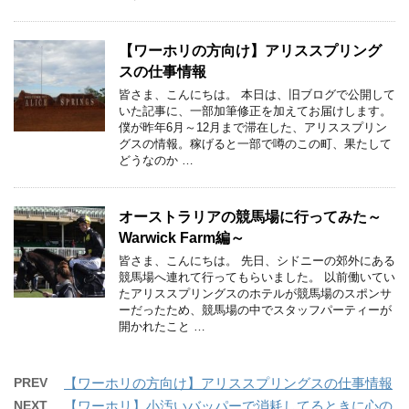
【ワーホリの方向け】アリススプリング
スの仕事情報
皆さま、こんにちは。 本日は、旧ブログで公開して
いた記事に、一部加筆修正を加えてお届けします。
僕が昨年6月～12月まで滞在した、アリススプリン
グスの情報。稼げると一部で噂のこの町、果たして
どうなのか …
オーストラリアの競馬場に行ってみた～
Warwick Farm編～
皆さま、こんにちは。 先日、シドニーの郊外にある
競馬場へ連れて行ってもらいました。 以前働いてい
たアリススプリングスのホテルが競馬場のスポンサ
ーだったため、競馬場の中でスタッフパーティーが
開かれたこと …
PREV
【ワーホリの方向け】アリススプリングスの仕事情報
NEXT
【ワーホリ】小汚いバッパーで消耗してるときに心の