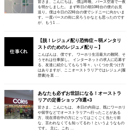
皆さま、こんにちは。 僕は昨晩、パース空港で一夜
を明かしました。 まず昨日の朝10時台の便のお見
送り。僕は今日の22時台の便でシドニーに向かいま
す。一度パースの街に戻ろうかなとも思ったのです
が、もう1 …
【脱！レジュメ配り恐怖症～弱メンタリ
ストのためのレジュメ配り～】
こんばんは、僕です。 ワーホリ生活最大の難関、そ
うそれは仕事探し。 インターネットの求人に応募す
る、友達に紹介してもらう等々、いくつか見つけ方
はありますが、ここオーストラリアではレジュメ(履
歴書)を直 …
あなたも必ずお世話になる！オーストラ
リアの定番ショップ8選+3
皆さま、こんにちは。 本日の内容は、既にワーホリ
や留学などでオーストラリアへ行ったことがある
方、現在滞在中の方にとってはごくごく当たり前
な、言われなくても知ってるわ！というようなもの
です。 主に、これ …