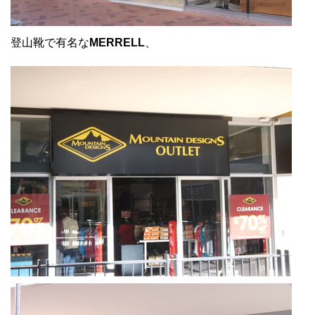
登山靴で有名な
MERRELL
、