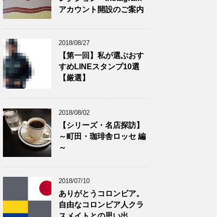
アカウント開設のご案内
2018/08/27
【第一回】私が選ぶおす
すめLINEスタンプ10選
【厳選】
2018/08/02
【シリーズ・名店探訪】
～町田・珈琲舎ロッセ 編
～
2018/07/10
ありがとうコロンビア。
自由なコロンビア人クラ
スメイトとの思い出