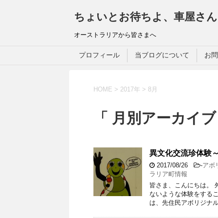
ちょいとお待ちよ、車屋さん
オーストラリアから皆さまへ
プロフィール
当ブログについて
お問
HOME
>
2017年
>
8月
「 月別アーカイブ：
異文化交流珍体験
2017/08/26
-
アボ
ラリア町情報
皆さま、こんにちは。 
ないような体験をするこ
は、先住民アボリジナル