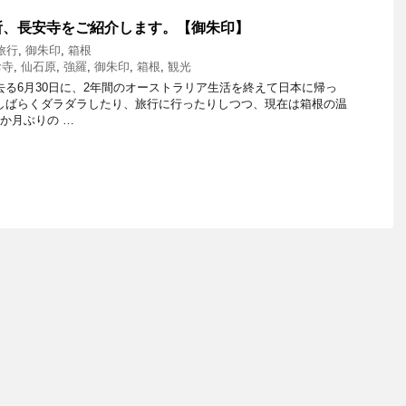
所、長安寺をご紹介します。【御朱印】
旅行
,
御朱印
,
箱根
お寺
,
仙石原
,
強羅
,
御朱印
,
箱根
,
観光
去る6月30日に、2年間のオーストラリア生活を終えて日本に帰っ
しばらくダラダラしたり、旅行に行ったりしつつ、現在は箱根の温
か月ぶりの …