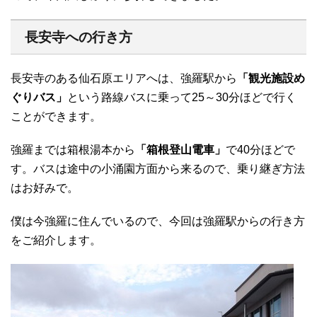
長安寺への行き方
長安寺のある仙石原エリアへは、強羅駅から
「観光施設め
ぐりバス」
という路線バスに乗って25～30分ほどで行く
ことができます。
強羅までは箱根湯本から
「箱根登山電車」
で40分ほどで
す。バスは途中の小涌園方面から来るので、乗り継ぎ方法
はお好みで。
僕は今強羅に住んでいるので、今回は強羅駅からの行き方
をご紹介します。