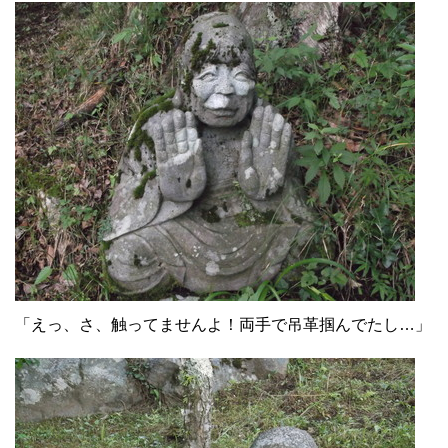
「えっ、さ、触ってませんよ！両手で吊革掴んでたし…」