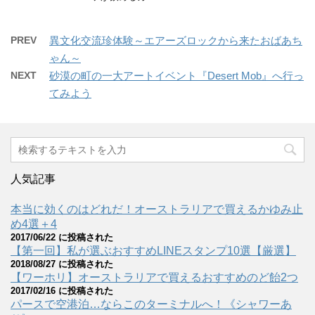
PREV
異文化交流珍体験～エアーズロックから来たおばあち
ゃん～
NEXT
砂漠の町の一大アートイベント『Desert Mob』へ行っ
てみよう
人気記事
本当に効くのはどれだ！オーストラリアで買えるかゆみ止
め4選＋4
2017/06/22 に投稿された
【第一回】私が選ぶおすすめLINEスタンプ10選【厳選】
2018/08/27 に投稿された
【ワーホリ】オーストラリアで買えるおすすめのど飴2つ
2017/02/16 に投稿された
パースで空港泊…ならこのターミナルへ！《シャワーあ