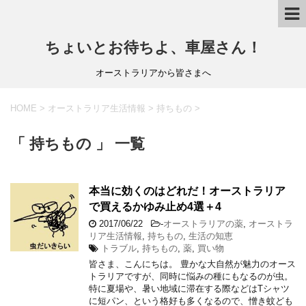
ちょいとお待ちよ、車屋さん！
オーストラリアから皆さまへ
HOME
>
オーストラリア生活情報
>
持ちもの
>
「 持ちもの 」 一覧
本当に効くのはどれだ！オーストラリア
で買えるかゆみ止め4選＋4
2017/06/22
-
オーストラリアの薬
,
オーストラ
リア生活情報
,
持ちもの
,
生活の知恵
トラブル
,
持ちもの
,
薬
,
買い物
皆さま、こんにちは。 豊かな大自然が魅力のオース
トラリアですが、同時に悩みの種にもなるのが虫。
特に夏場や、暑い地域に滞在する際などはTシャツ
に短パン、という格好も多くなるので、憎き蚊ども