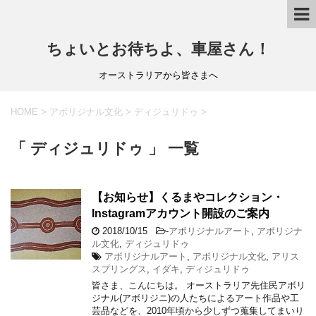
ちょいとお待ちよ、車屋さん！
オーストラリアから皆さまへ
HOME
>
アボリジナル文化
>
ディジュリドゥ
>
「 ディジュリドゥ 」 一覧
【お知らせ】くるまやコレクション・
Instagramアカウント開設のご案内
2018/10/15
-
アボリジナルアート
,
アボリジナ
ル文化
,
ディジュリドゥ
アボリジナルアート
,
アボリジナル文化
,
アリス
スプリングス
,
イダキ
,
ディジュリドゥ
皆さま、こんにちは。 オーストラリア先住民アボリ
ジナル(アボリジニ)の人たちによるアート作品や工
芸品などを、2010年頃から少しずつ蒐集してまいり