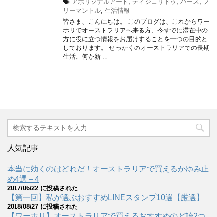
アボリジナルアート
,
ディジュリドゥ
,
パース
,
フ
リーマントル
,
生活情報
皆さま、こんにちは。 このブログは、これからワー
ホリでオーストラリアへ来る方、今すでに滞在中の
方に役に立つ情報をお届けすることを一つの目的と
しております。 せっかくのオーストラリアでの長期
生活。何か新 …
人気記事
本当に効くのはどれだ！オーストラリアで買えるかゆみ止
め4選＋4
2017/06/22 に投稿された
【第一回】私が選ぶおすすめLINEスタンプ10選【厳選】
2018/08/27 に投稿された
【ワーホリ】オーストラリアで買えるおすすめのど飴2つ