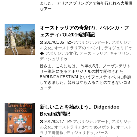
ました。 アリススプリングスで毎年行われる大規模
なアー …
オーストラリアの奇祭(?)、バルンガ・フ
ェスティバル2016訪問記
2017/05/05
-
アボリジナルアート
,
アボリジナ
ル文化
,
オーストラリアのイベント
,
ディジュリドゥ
アボリジナル文化
,
オーストラリア
,
キャサリン
,
ディジュリドゥ
皆さま、こんにちは。 昨年の6月、ノーザンテリト
リー準州にあるアボリジナルの村で開催された
BARUNGA FESTIVALというフェスティバルに参加
してきました。普段は立ち入ることのできないコミ
ュニテ …
新しいことを始めよう。Didgeridoo
Breath訪問記
2017/03/17
-
アボリジナルアート
,
アボリジナ
ル文化
,
オーストラリアおすすめスポット
,
オースト
ラリア町情報
,
ディジュリドゥ
,
パース